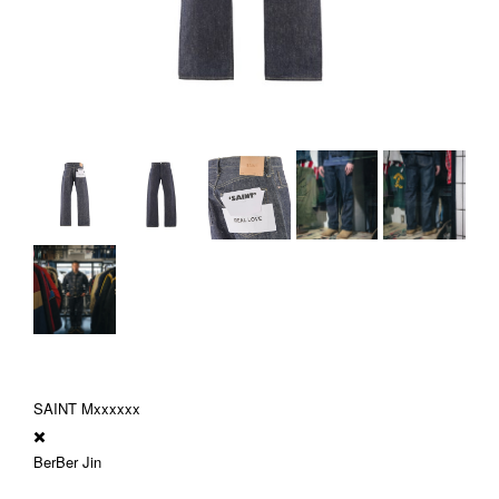
SAINT Mxxxxxx
✖️
BerBer Jin