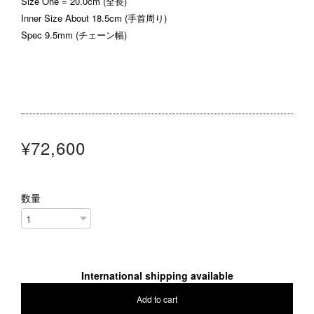
Size One = 20.0cm (全長)
Inner Size About 18.5cm (手首周り)
Spec 9.5mm (チェーン幅)
¥72,600
数量
International shipping available
Add to cart